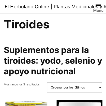
Saltar
El Herbolario Online | Plantas Medicinales y
al
Menu
contenido
Tiroides
Suplementos para la
tiroides
: yodo, selenio y
apoyo nutricional
Ordenado
Mostrando los 3 resultados
por
los
últimos