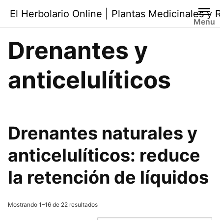
Saltar
El Herbolario Online | Plantas Medicinales y
al
Menu
contenido
Drenantes y
anticelulíticos
Drenantes naturales
y
anticelulíticos: reduce
la retención de líquidos
Ordenado
Mostrando 1–16 de 22 resultados
por