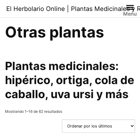
Saltar
El Herbolario Online | Plantas Medicinales y
al
Menu
contenido
Otras plantas
Plantas medicinales
:
hipérico, ortiga, cola de
caballo, uva ursi y más
Ordenado
Mostrando 1–16 de 62 resultados
por
los
últimos