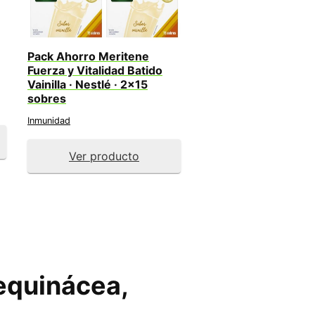
Pack Ahorro Meritene
Fuerza y Vitalidad Batido
Vainilla · Nestlé · 2×15
sobres
Inmunidad
Ver producto
 equinácea,