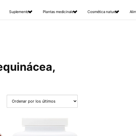
Suplementos
Plantas medicinales
Cosmética natural
Ali
 equinácea,