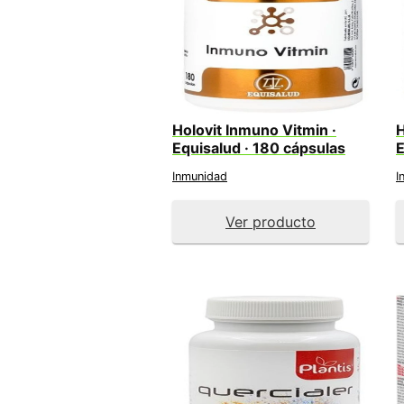
Holovit Inmuno Vitmin ·
H
Equisalud · 180 cápsulas
E
Inmunidad
I
Ver producto