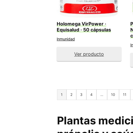
Holomega VirPower ·
P
Equisalud · 50 cápsulas
N
Inmunidad
I
Ver producto
1
2
3
4
…
10
11
Plantas medici