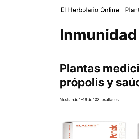
Saltar
El Herbolario Online | Pla
al
contenido
Inmunidad
Plantas medici
própolis y saú
Ordenado
Mostrando 1–16 de 183 resultados
por
los
últimos