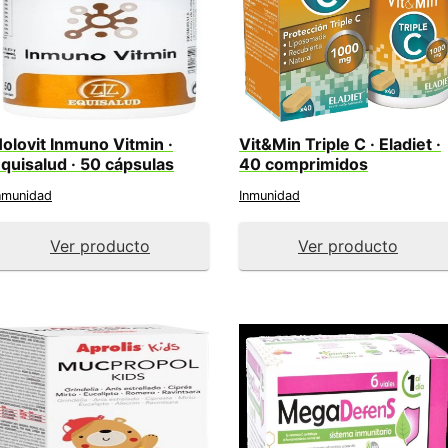
olovit Inmuno Vitmin ·
Vit&Min Triple C · Eladiet ·
quisalud · 50 cápsulas
40 comprimidos
nmunidad
Inmunidad
Ver producto
Ver producto