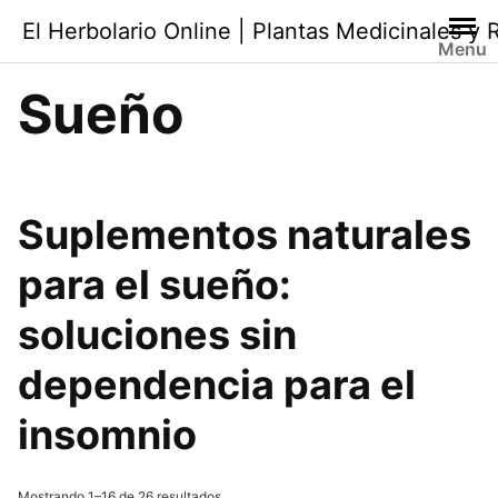
Saltar
El Herbolario Online | Plantas Medicinales y
al
Menu
contenido
Sueño
Suplementos naturales
para el sueño
:
soluciones sin
dependencia para el
insomnio
Ordenado
Mostrando 1–16 de 26 resultados