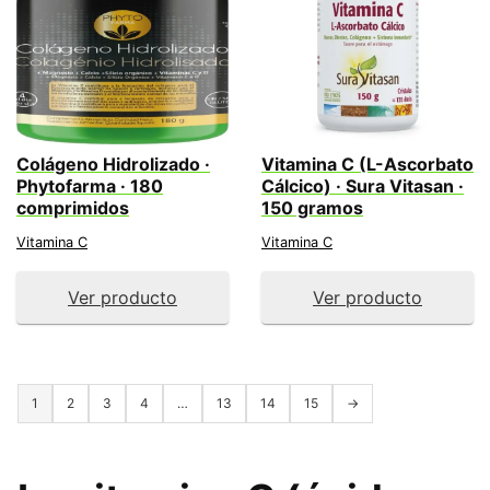
Colágeno Hidrolizado ·
Vitamina C (L-Ascorbato
Phytofarma · 180
Cálcico) · Sura Vitasan ·
comprimidos
150 gramos
Vitamina C
Vitamina C
Ver producto
Ver producto
1
2
3
4
…
13
14
15
→