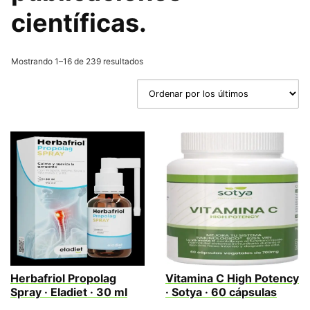
científicas.
Ordenado
Mostrando 1–16 de 239 resultados
por
los
últimos
Herbafriol Propolag
Vitamina C High Potency
Spray · Eladiet · 30 ml
· Sotya · 60 cápsulas