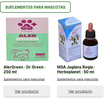
últimos
SUPLEMENTOS PARA MASCOTAS
AlerGreen · Dr Green ·
MSA Juglans Regia ·
250 ml
Herboplanet · 50 ml
Suplementos para mascotas
Suplementos para mascotas
Ver producto
Ver producto