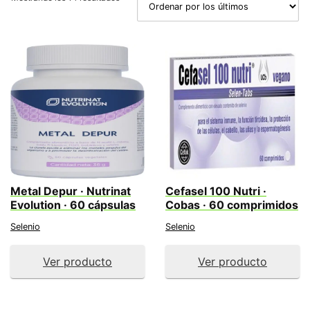
por
los
últimos
Metal Depur · Nutrinat
Cefasel 100 Nutri ·
Evolution · 60 cápsulas
Cobas · 60 comprimidos
Selenio
Selenio
Ver producto
Ver producto