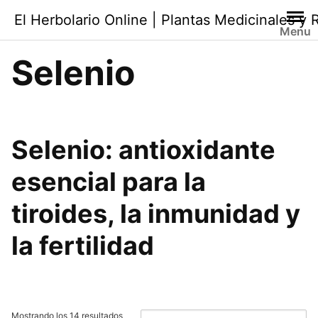
Saltar
El Herbolario Online | Plantas Medicinales y
al
Menu
contenido
Selenio
Selenio
: antioxidante
esencial para la
tiroides, la inmunidad y
la fertilidad
Ordenado
Mostrando los 14 resultados