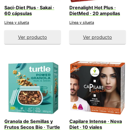
Saci-Diet Plus · Sakai ·
Drenalight Hot Plus ·
60 cápsulas
DietMed · 20 ampollas
Línea y silueta
Línea y silueta
Ver producto
Ver producto
Granola de Semillas y
Capilare Intense · Nova
Frutos Secos Bio · Turtle
Diet · 10 viales