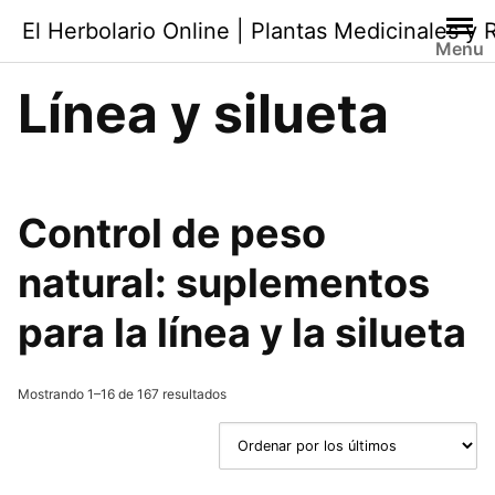
Saltar
El Herbolario Online | Plantas Medicinales y
al
Menu
contenido
Línea y silueta
Control de peso
natural
: suplementos
para la línea y la silueta
Ordenado
Mostrando 1–16 de 167 resultados
por
los
últimos