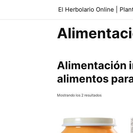
Saltar
El Herbolario Online | Pla
al
contenido
Alimentació
Alimentación i
alimentos par
Ordenado
Mostrando los 2 resultados
por
los
últimos