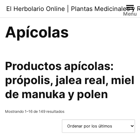
Saltar
El Herbolario Online | Plantas Medicinales y
al
Menu
contenido
Apícolas
Productos apícolas
:
própolis, jalea real, miel
de manuka y polen
Ordenado
Mostrando 1–16 de 149 resultados
por
los
últimos