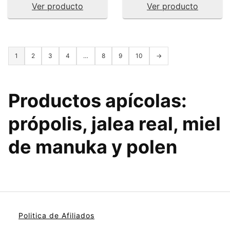
Ver producto
Ver producto
1
2
3
4
…
8
9
10
→
Productos apícolas
:
própolis, jalea real, miel
de manuka y polen
Politica de Afiliados