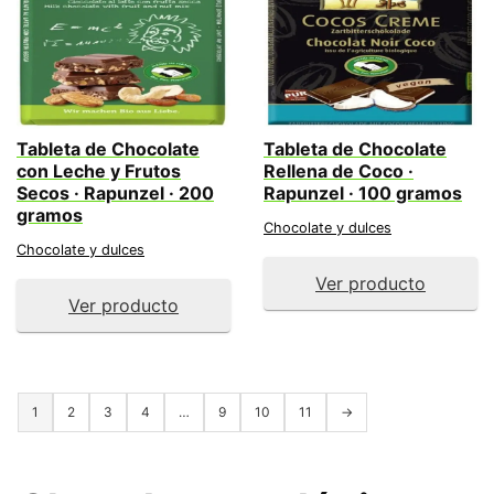
Tableta de Chocolate
Tableta de Chocolate
con Leche y Frutos
Rellena de Coco ·
Secos · Rapunzel · 200
Rapunzel · 100 gramos
gramos
Chocolate y dulces
Chocolate y dulces
Ver producto
Ver producto
1
2
3
4
…
9
10
11
→