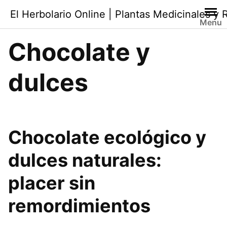
Saltar
El Herbolario Online | Plantas Medicinales y
al
Menu
contenido
Chocolate y
dulces
Chocolate ecológico y
dulces naturales
:
placer sin
remordimientos