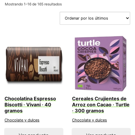
Ordenado
Mostrando 1–16 de 165 resultados
por
los
últimos
Chocolatina Espresso
Cereales Crujientes de
Biscotti · Vivani · 40
Arroz con Cacao · Turtle
gramos
· 300 gramos
Chocolate y dulces
Chocolate y dulces