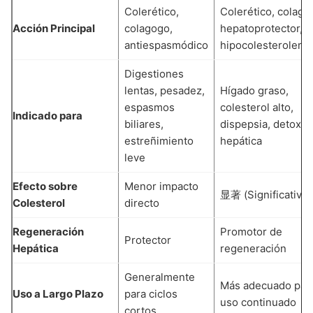
Colerético,
Colerético, colago
Acción Principal
colagogo,
hepatoprotector,
antiespasmódico
hipocolesterolemi
Digestiones
lentas, pesadez,
Hígado graso,
espasmos
colesterol alto,
Indicado para
biliares,
dispepsia, detox
estreñimiento
hepática
leve
Efecto sobre
Menor impacto
显著 (Significativo)
Colesterol
directo
Regeneración
Promotor de
Protector
Hepática
regeneración
Generalmente
Más adecuado par
Uso a Largo Plazo
para ciclos
uso continuado
cortos