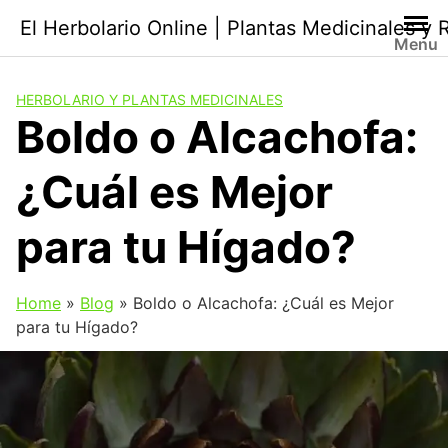
Saltar
El Herbolario Online | Plantas Medicinales y
al
Menu
contenido
HERBOLARIO Y PLANTAS MEDICINALES
Boldo o Alcachofa:
¿Cuál es Mejor
para tu Hígado?
Home
»
Blog
»
Boldo o Alcachofa: ¿Cuál es Mejor
para tu Hígado?