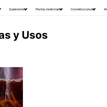
Suplementos
Plantas medicinales
Cosmética natural
Al
ias y Usos