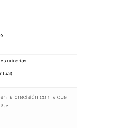
io
nes urinarias
ntual)
en la precisión con la que
ta.»