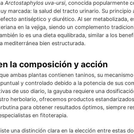
la
Arctostaphylos uva-ursi
, conocida popularmente 
y marcada: la salud del tracto urinario. Su principio ac
efecto antiséptico y diurético. Al ser metabolizada, 
teriana en la vejiga, siendo un complemento tradiciona
mbién lo es una dieta equilibrada, similar a los bene
a mediterránea bien estructurada.
 en la composición y acción
nque ambas plantas contienen taninos, su mecanismo 
o puntual y controlado debido a la potencia de sus co
vas de uso diario, la gayuba requiere una dosificació
uestro herbolario, ofrecemos productos estandarizados
rbutina para obtener resultados óptimos, siempre re
pecialistas en fitoterapia.
xiste una distinción clara en la elección entre estas d