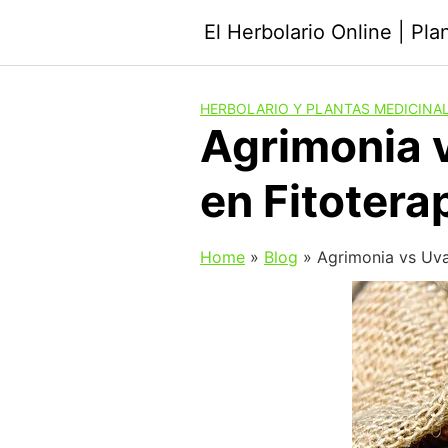
Saltar
El Herbolario Online | Pl
al
contenido
HERBOLARIO Y PLANTAS MEDICINA
Agrimonia v
en Fitotera
Home
»
Blog
»
Agrimonia vs Uva 