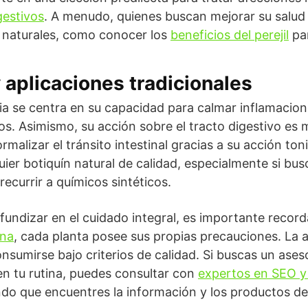
gestivos
. A menudo, quienes buscan mejorar su salud 
 naturales, como conocer los
beneficios del perejil
par
 aplicaciones tradicionales
nia se centra en su capacidad para calmar inflamacione
os. Asimismo, su acción sobre el tracto digestivo es
malizar el tránsito intestinal gracias a su acción ton
ier botiquín natural de calidad, especialmente si bu
 recurrir a químicos sintéticos.
undizar en el cuidado integral, es importante recorda
ana
, cada planta posee sus propias precauciones. La
nsumirse bajo criterios de calidad. Si buscas un ase
en tu rutina, puedes consultar con
expertos en SEO y
do que encuentres la información y los productos de