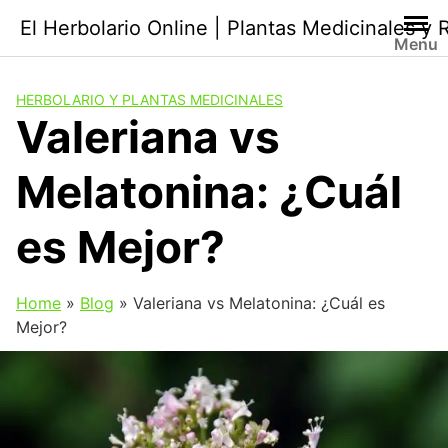
Saltar
El Herbolario Online | Plantas Medicinales y
al
Menu
contenido
HERBOLARIO Y PLANTAS MEDICINALES
Valeriana vs
Melatonina: ¿Cuál
es Mejor?
Home
»
Blog
»
Valeriana vs Melatonina: ¿Cuál es
Mejor?