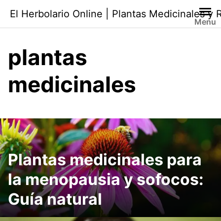
Saltar
El Herbolario Online | Plantas Medicinales y
al
Menu
contenido
plantas
medicinales
Plantas medicinales para
la menopausia y sofocos:
Guía natural