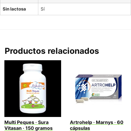
Sin lactosa
Sí
Productos relacionados
Multi Peques · Sura
Artrohelp · Marnys · 60
Vitasan · 150 gramos
cápsulas