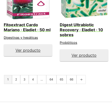
Fitoextract Cardo
Digest Ultrabiotic
Mariano · Eladiet · 50 ml
Recovery · Eladiet · 10
sobres
Digestivas y hepáticas
Probióticos
Ver producto
Ver producto
1
2
3
4
…
64
65
66
→