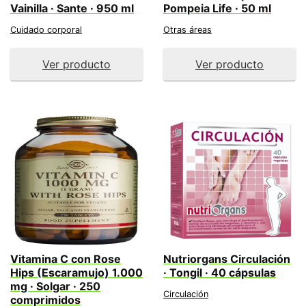
Vainilla · Sante · 950 ml
Pompeia Life · 50 ml
Cuidado corporal
Otras áreas
Ver producto
Ver producto
Vitamina C con Rose
Nutriorgans Circulación
Hips (Escaramujo) 1.000
· Tongil · 40 cápsulas
mg · Solgar · 250
Circulación
comprimidos