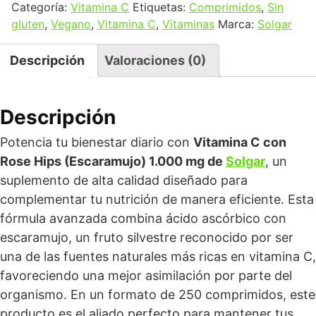
Categoría:
Vitamina C
Etiquetas:
Comprimidos
,
Sin
gluten
,
Vegano
,
Vitamina C
,
Vitaminas
Marca:
Solgar
Descripción
Valoraciones (0)
Descripción
Potencia tu bienestar diario con
Vitamina C con
Rose Hips (Escaramujo) 1.000 mg de
Solgar
, un
suplemento de alta calidad diseñado para
complementar tu nutrición de manera eficiente. Esta
fórmula avanzada combina ácido ascórbico con
escaramujo, un fruto silvestre reconocido por ser
una de las fuentes naturales más ricas en vitamina C,
favoreciendo una mejor asimilación por parte del
organismo. En un formato de 250 comprimidos, este
producto es el aliado perfecto para mantener tus