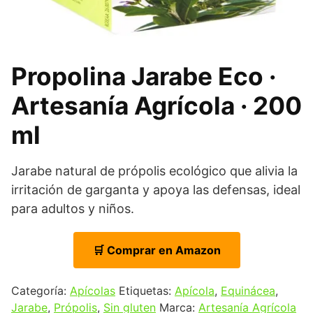
Propolina Jarabe Eco ·
Artesanía Agrícola · 200
ml
Jarabe natural de própolis ecológico que alivia la
irritación de garganta y apoya las defensas, ideal
para adultos y niños.
🛒 Comprar en Amazon
Categoría:
Apícolas
Etiquetas:
Apícola
,
Equinácea
,
Jarabe
,
Própolis
,
Sin gluten
Marca:
Artesanía Agrícola