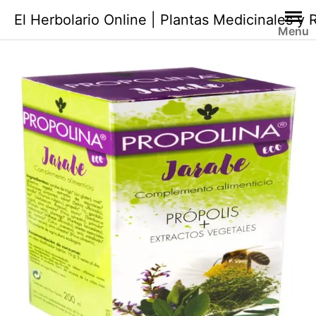
Saltar
El Herbolario Online | Plantas Medicinales y
al
Menu
contenido