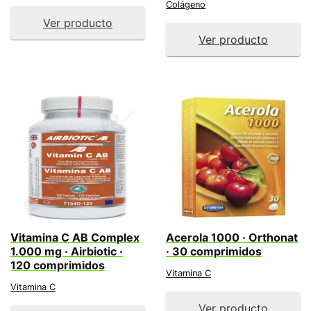
Colágeno
Ver producto
Ver producto
Vitamina C AB Complex
Acerola 1000 · Orthonat
1.000 mg · Airbiotic ·
· 30 comprimidos
120 comprimidos
Vitamina C
Vitamina C
Ver producto