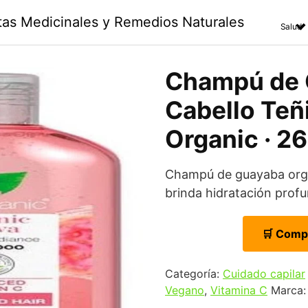
ntas Medicinales y Remedios Naturales
Salud
Champú de 
Cabello Teñi
Organic · 2
Champú de guayaba orgá
brinda hidratación profu
🛒 Comp
Categoría:
Cuidado capilar
Vegano
,
Vitamina C
Marca