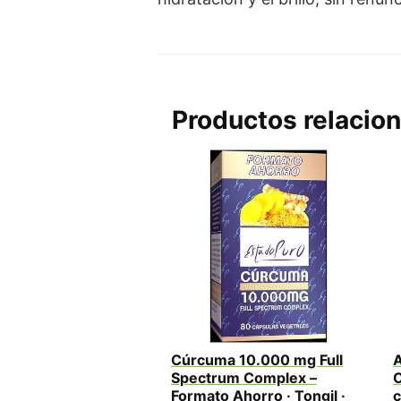
Productos relacio
Cúrcuma 10.000 mg Full
A
Spectrum Complex –
C
Formato Ahorro · Tongil ·
c