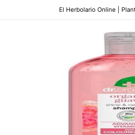
Saltar
El Herbolario Online | Pla
al
contenido