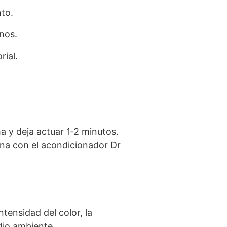
nto.
rnos.
rial.
a y deja actuar 1‑2 minutos.
ina con el acondicionador Dr
ensidad del color, la
edio ambiente.