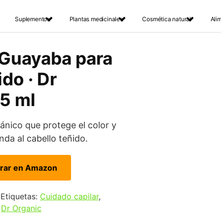
Suplementos
Plantas medicinales
Cosmética natural
Ali
Guayaba para
do · Dr
65 ml
nico que protege el color y
nda al cabello teñido.
rar en Amazon
Etiquetas:
Cuidado capilar
,
:
Dr Organic