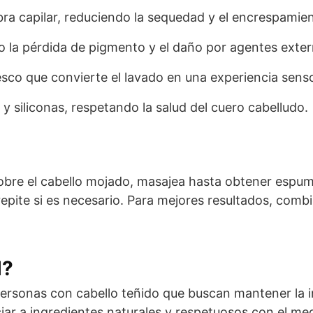
bra capilar, reduciendo la sequedad y el encrespamie
do la pérdida de pigmento y el daño por agentes exte
sco que convierte el lavado en una experiencia senso
 y siliconas, respetando la salud del cuero cabelludo.
sobre el cabello mojado, masajea hasta obtener espum
pite si es necesario. Para mejores resultados, comb
l?
rsonas con cabello teñido que buscan mantener la int
unciar a ingredientes naturales y respetuosos con el m