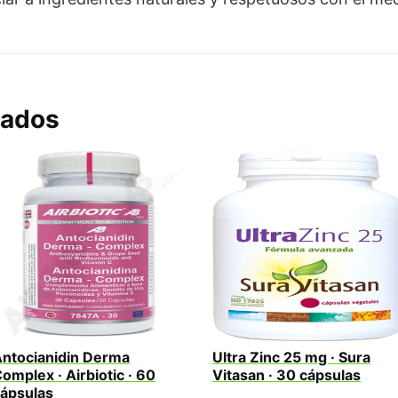
nados
ntocianidin Derma
Ultra Zinc 25 mg · Sura
omplex · Airbiotic · 60
Vitasan · 30 cápsulas
ápsulas