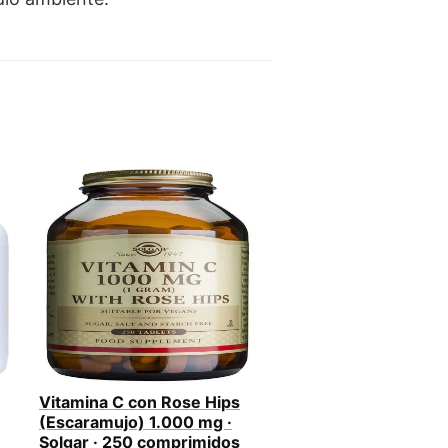
Vitamina C con Rose Hips
(Escaramujo) 1.000 mg ·
Solgar · 250 comprimidos