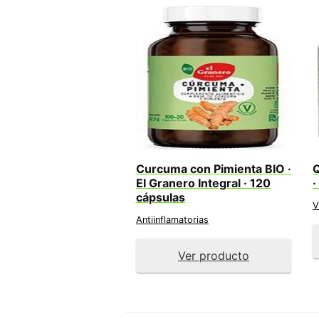
Curcuma con Pimienta BIO ·
Q
El Granero Integral · 120
·
cápsulas
V
Antiinflamatorias
Ver producto