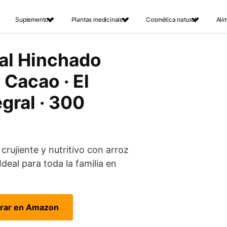
Suplementos
Plantas medicinales
Cosmética natural
Ali
ral Hinchado
 Cacao · El
gral · 300
crujiente y nutritivo con arroz
Ideal para toda la familia en
rar en Amazon