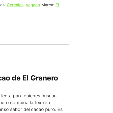
tas:
Cereales
,
Vegano
Marca:
El
acao de
El Granero
rfecta para quienes buscan
ducto combina la textura
tenso sabor del cacao puro. Es