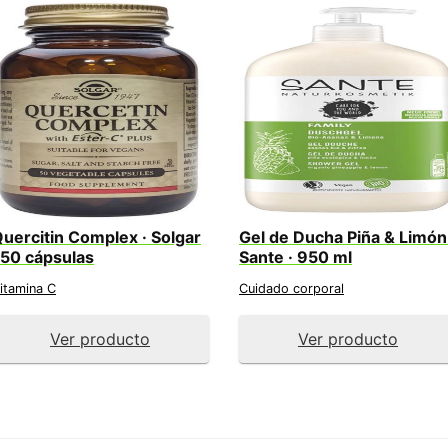
uercitin Complex · Solgar
Gel de Ducha Piña & Limón 
 50 cápsulas
Sante · 950 ml
itamina C
Cuidado corporal
Ver producto
Ver producto