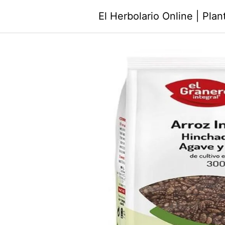
Saltar
El Herbolario Online | Pla
al
contenido