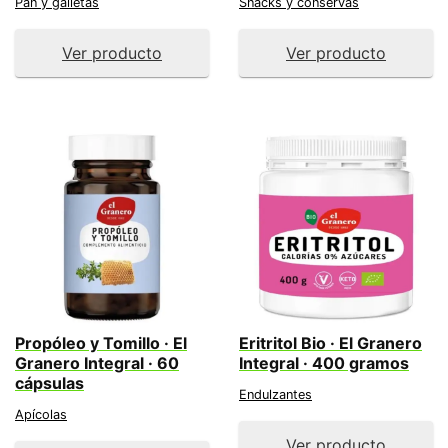
Pan y galletas
Snacks y conservas
Ver producto
Ver producto
Propóleo y Tomillo · El
Eritritol Bio · El Granero
Granero Integral · 60
Integral · 400 gramos
cápsulas
Endulzantes
Apícolas
Ver producto