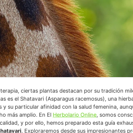
oterapia, ciertas plantas destacan por su tradición mi
llas es el Shatavari (Asparagus racemosus), una hier
y su particular afinidad con la salud femenina, aunq
ho más amplio. En El
Herbolario Online
, somos consci
 calidad, y por ello, hemos preparado esta guía exhau
hatavari
. Exploraremos desde sus impresionantes pr