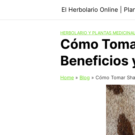
Saltar
El Herbolario Online | Pl
al
contenido
HERBOLARIO Y PLANTAS MEDICINA
Cómo Tomar
Beneficios 
Home
»
Blog
»
Cómo Tomar Shat