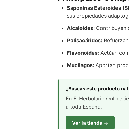
Saponinas Esteroides (S
sus propiedades adaptóge
Alcaloides:
Contribuyen a
Polisacáridos:
Refuerzan 
Flavonoides:
Actúan como
Mucílagos:
Aportan propi
¿Buscas este producto nat
En El Herbolario Online t
a toda España.
Ver la tienda →