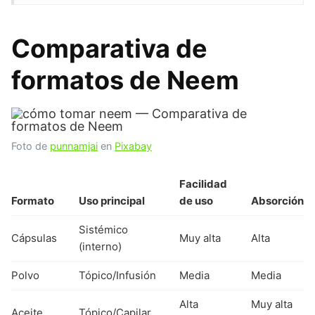
Comparativa de
formatos de Neem
Foto de
punnamjai
en
Pixabay
Facilidad
Formato
Uso principal
de uso
Absorción
Sistémico
Cápsulas
Muy alta
Alta
(interno)
Polvo
Tópico/Infusión
Media
Media
Alta
Muy alta
Aceite
Tópico/Capilar