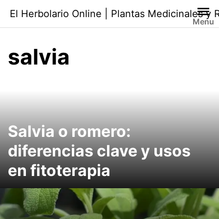
Saltar
El Herbolario Online | Plantas Medicinales y
al
Menu
contenido
salvia
Salvia o romero:
diferencias clave y usos
en fitoterapia