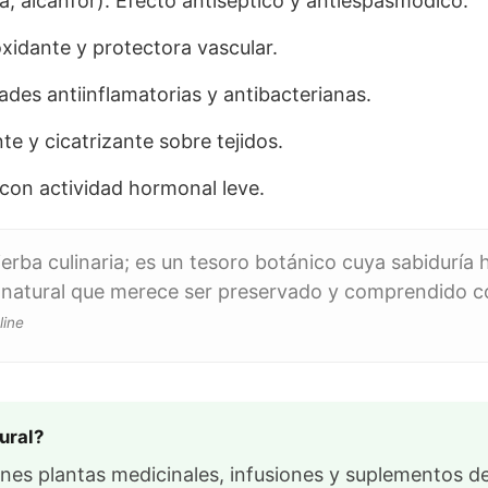
a, alcanfor): Efecto antiséptico y antiespasmódico.
xidante y protectora vascular.
ades antiinflamatorias y antibacterianas.
te y cicatrizante sobre tejidos.
on actividad hormonal leve.
ierba culinaria; es un tesoro botánico cuya sabiduría 
io natural que merece ser preservado y comprendido co
line
ural?
enes plantas medicinales, infusiones y suplementos de