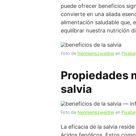
puede ofrecer beneficios sign
convierte en una aliada esenc
alimentación saludable que,
equilibrar nuestra nutrición di
Foto de
Nennieinszweidrei
en
Pixaba
Propiedades m
salvia
Foto de
Nennieinszweidrei
en
Pixaba
La eficacia de la salvia resi
ácidos fenólicos. Estos comp