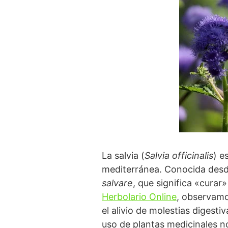
La salvia (
Salvia officinalis
) e
mediterránea. Conocida desde
salvare
, que significa «cura
Herbolario Online
, observamo
el alivio de molestias digest
uso de plantas medicinales no