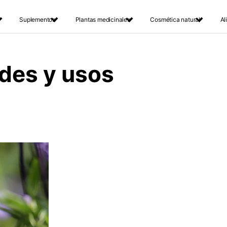
Suplementos
Plantas medicinales
Cosmética natural
Al
ades y usos