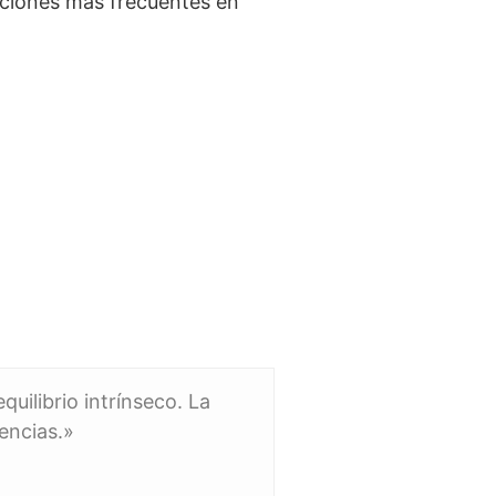
aciones más frecuentes en
uilibrio intrínseco. La
encias.»