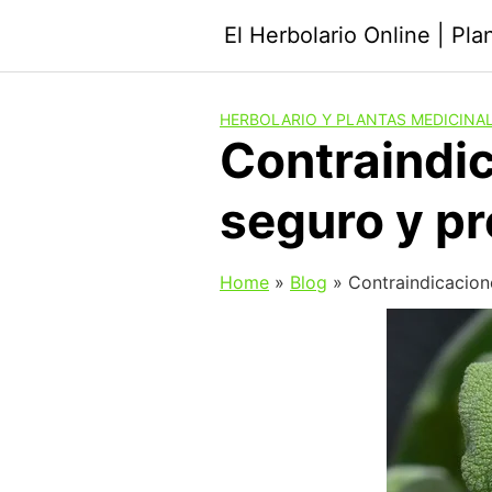
Saltar
El Herbolario Online | Pl
al
contenido
HERBOLARIO Y PLANTAS MEDICINA
Contraindic
seguro y p
Home
»
Blog
»
Contraindicacion