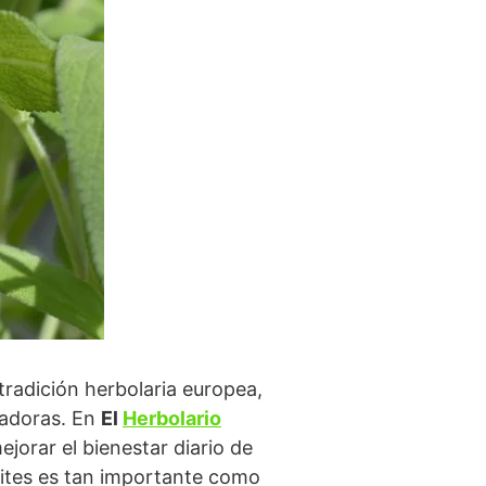
radición herbolaria europea,
ladoras. En
El
Herbolario
jorar el bienestar diario de
ímites es tan importante como