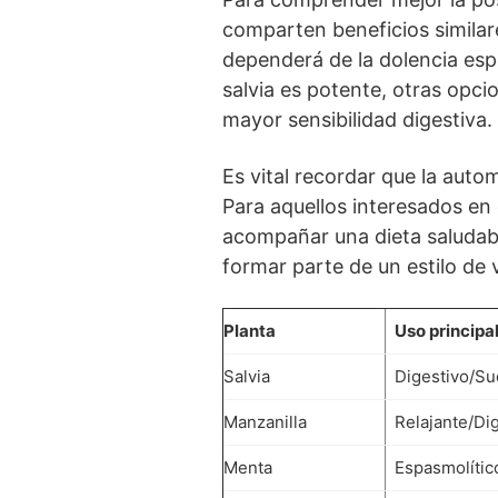
comparten beneficios similare
dependerá de la dolencia espe
salvia es potente, otras opc
mayor sensibilidad digestiva.
Es vital recordar que la auto
Para aquellos interesados en 
acompañar una dieta saludabl
formar parte de un estilo de 
Planta
Uso principa
Salvia
Digestivo/Su
Manzanilla
Relajante/Di
Menta
Espasmolític