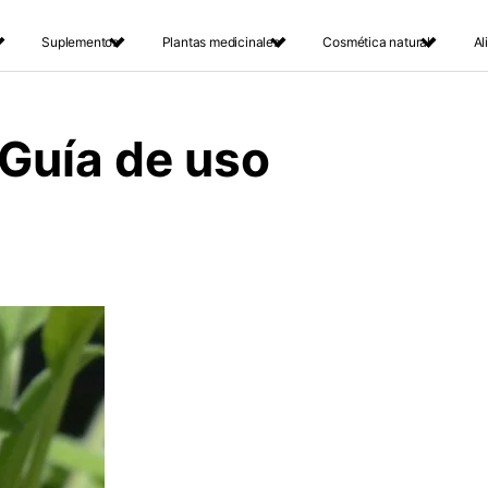
Suplementos
Plantas medicinales
Cosmética natural
Al
 Guía de uso