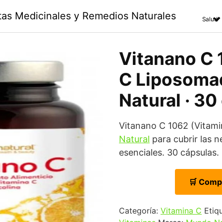
ntas Medicinales y Remedios Naturales
Salud
Vitanano C 
C Liposoma
Natural · 30
Vitanano C 1062 (Vitam
Natural
para cubrir las 
esenciales. 30 cápsulas.
🛒 Comp
Categoría:
Vitamina C
Etiq