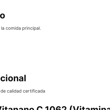
eo
 la comida principal.
cional
e calidad certificada
Vitanano C 1062 (Vitamin