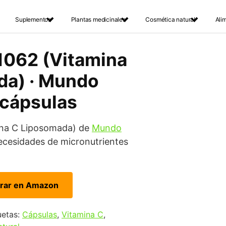
Suplementos
Plantas medicinales
Cosmética natural
Ali
1062 (Vitamina
da) · Mundo
 cápsulas
ina C Liposomada) de
Mundo
necesidades de micronutrientes
rar en Amazon
uetas:
Cápsulas
,
Vitamina C
,