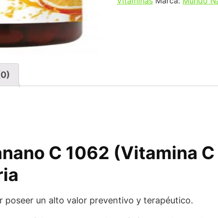
Vitaminas
Marca:
Mundo Na
(0)
anano C 1062 (
Vitamina C
ria
 poseer un alto valor preventivo y terapéutico.