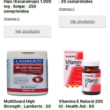
Hips (Escaramujo) 1.000
· 30 comprimidos
mg · Solgar · 250
Vitamina C
comprimidos
Vitamina C
Ver producto
Ver producto
MultiGuard High
Vitamina E Natural 200
Strength · Lamberts · 30
UI · Health Aid · 60