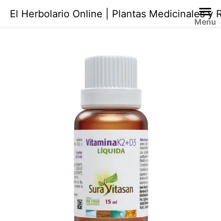
Saltar
El Herbolario Online | Plantas Medicinales y
al
Menu
contenido