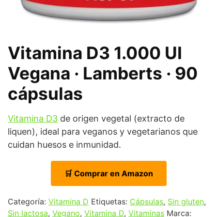
Vitamina D3 1.000 UI
Vegana · Lamberts · 90
cápsulas
Vitamina D3
de origen vegetal (extracto de
liquen), ideal para veganos y vegetarianos que
cuidan huesos e inmunidad.
🛒 Comprar en Amazon
Categoría:
Vitamina D
Etiquetas:
Cápsulas
,
Sin gluten
,
Sin lactosa
,
Vegano
,
Vitamina D
,
Vitaminas
Marca: