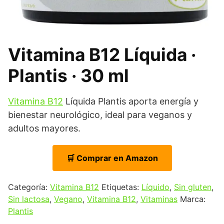
Vitamina B12 Líquida ·
Plantis · 30 ml
Vitamina B12
Líquida Plantis aporta energía y
bienestar neurológico, ideal para veganos y
adultos mayores.
🛒 Comprar en Amazon
Categoría:
Vitamina B12
Etiquetas:
Líquido
,
Sin gluten
,
Sin lactosa
,
Vegano
,
Vitamina B12
,
Vitaminas
Marca:
Plantis