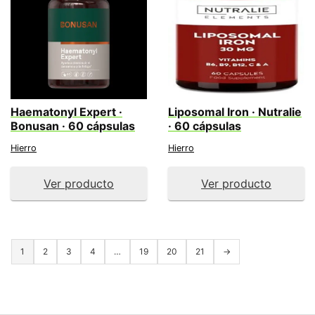
Haematonyl Expert ·
Liposomal Iron · Nutralie
Bonusan · 60 cápsulas
· 60 cápsulas
Hierro
Hierro
Ver producto
Ver producto
1
2
3
4
…
19
20
21
→