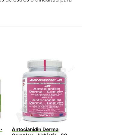
·
Antocianidin Derma