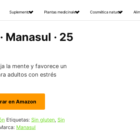
Suplementos
Plantas medicinales
Cosmética natural
Ali
· Manasul · 25
ja la mente y favorece un
ra adultos con estrés
rar en Amazon
ón
Etiquetas:
Sin gluten
,
Sin
Marca:
Manasul