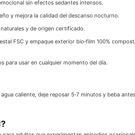
emocional sin efectos sedantes intensos.
sueño y mejora la calidad del descanso nocturno.
aturales y de origen certificado.
restal FSC y empaque exterior bio‑film 100% compost
os para usar en cualquier momento del día.
e agua caliente, deje reposar 5‑7 minutos y beba ant
l?
 para adultos que experimentan episodios ocasionales