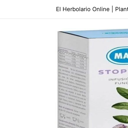
Saltar
El Herbolario Online | Pla
al
contenido