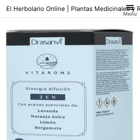
Saltar
El Herbolario Online | Plantas Medicinales y
al
Menu
contenido