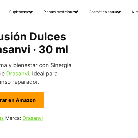
Suplementos
Plantas medicinales
Cosmética natural
Ali
fusión Dulces
sanvi · 30 ml
ma y bienestar con Sinergia
 de
Drasanvi
. Ideal para
anso reparador.
rar en Amazon
as
Marca:
Drasanvi