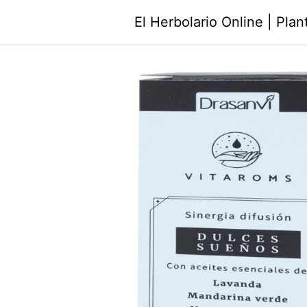
Saltar
El Herbolario Online | Pla
al
contenido