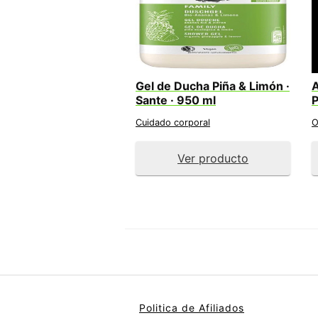
Gel de Ducha Piña & Limón ·
A
Sante · 950 ml
P
Cuidado corporal
O
Ver producto
Politica de Afiliados