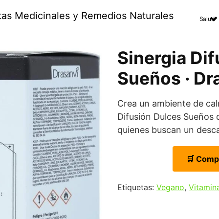
ntas Medicinales y Remedios Naturales
Salud
Sinergia Di
Sueños · Dra
Crea un ambiente de cal
Difusión Dulces Sueños
quienes buscan un desc
🛒 Comp
Etiquetas:
Vegano
,
Vitamin