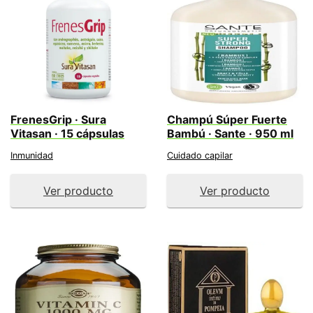
FrenesGrip · Sura
Champú Súper Fuerte
Vitasan · 15 cápsulas
Bambú · Sante · 950 ml
Inmunidad
Cuidado capilar
Ver producto
Ver producto