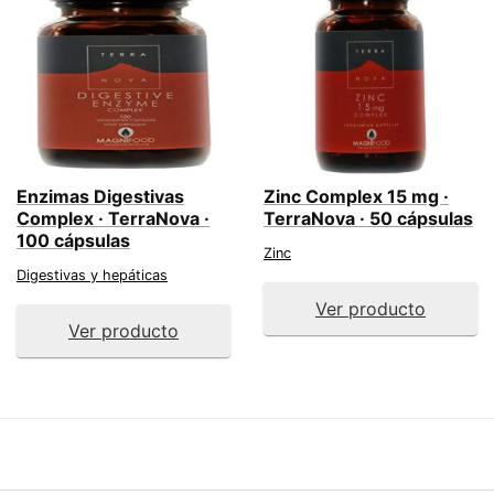
Enzimas Digestivas
Zinc Complex 15 mg ·
Complex · TerraNova ·
TerraNova · 50 cápsulas
100 cápsulas
Zinc
Digestivas y hepáticas
Ver producto
Ver producto