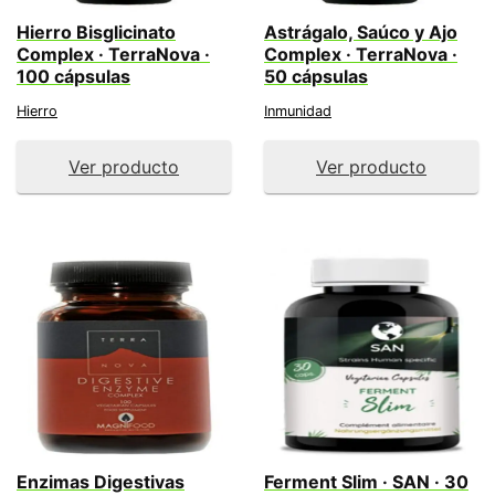
Hierro Bisglicinato
Astrágalo, Saúco y Ajo
Complex · TerraNova ·
Complex · TerraNova ·
100 cápsulas
50 cápsulas
Hierro
Inmunidad
Ver producto
Ver producto
Enzimas Digestivas
Ferment Slim · SAN · 30