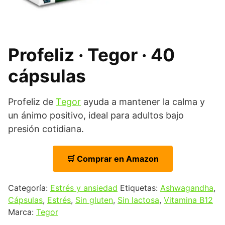
Profeliz · Tegor · 40
cápsulas
Profeliz de
Tegor
ayuda a mantener la calma y
un ánimo positivo, ideal para adultos bajo
presión cotidiana.
🛒 Comprar en Amazon
Categoría:
Estrés y ansiedad
Etiquetas:
Ashwagandha
,
Cápsulas
,
Estrés
,
Sin gluten
,
Sin lactosa
,
Vitamina B12
Marca:
Tegor