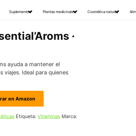
Suplementos
Plantas medicinales
Cosmética natural
Ali
sential’Aroms ·
oms ayuda a mantener el
s viajes. Ideal para quienes
rar en Amazon
páticas
Etiqueta:
Vitaminas
Marca: