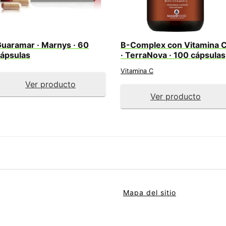
uaramar · Marnys · 60
B-Complex con Vitamina 
ápsulas
· TerraNova · 100 cápsulas
Vitamina C
Ver producto
Ver producto
Mapa del sitio