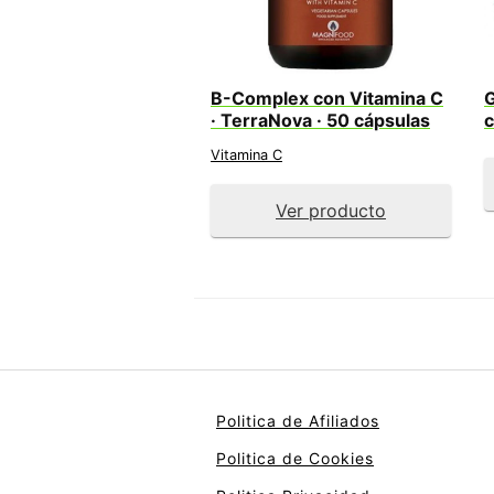
B-Complex con Vitamina C
G
· TerraNova · 50 cápsulas
c
Vitamina C
Ver producto
Politica de Afiliados
Politica de Cookies