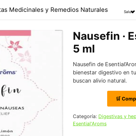
ntas Medicinales y Remedios Naturales
Salud
Nausefin · E
5 ml
Nausefin de Esential’Ar
bienestar digestivo en tu
buscan alivio natural.
🛒 Comp
Categoría:
Digestivas y he
Esential'Aroms