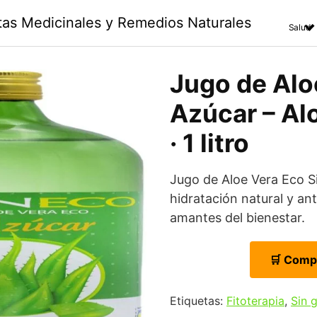
ntas Medicinales y Remedios Naturales
Salud
Jugo de Alo
Azúcar – Alo
· 1 litro
Jugo de Aloe Vera Eco S
hidratación natural y an
amantes del bienestar.
🛒 Comp
Etiquetas:
Fitoterapia
,
Sin 