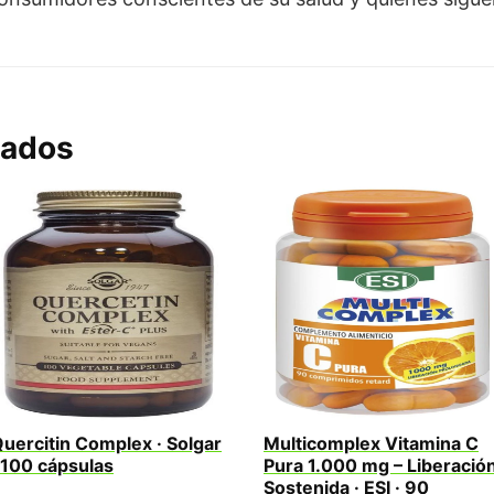
nados
uercitin Complex · Solgar
Multicomplex Vitamina C
 100 cápsulas
Pura 1.000 mg – Liberació
Sostenida · ESI · 90