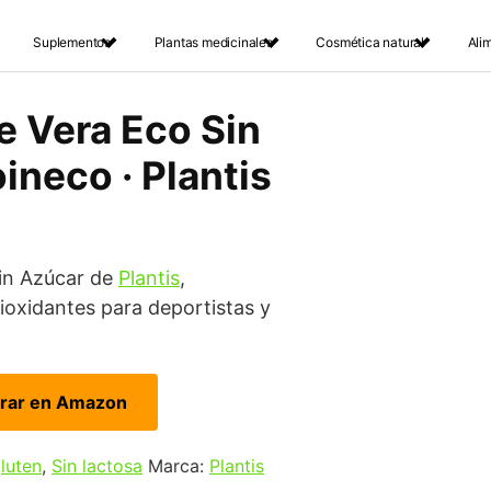
Suplementos
Plantas medicinales
Cosmética natural
Ali
e Vera Eco Sin
ineco · Plantis
in Azúcar de
Plantis
,
tioxidantes para deportistas y
rar en Amazon
gluten
,
Sin lactosa
Marca:
Plantis