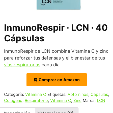
InmunoRespir · LCN · 40
Cápsulas
InmunoRespir de LCN combina Vitamina C y zinc
para reforzar tus defensas y el bienestar de tus
vías respiratorias
cada día.
🛒 Comprar en Amazon
Categoría:
Vitamina C
Etiquetas:
Apto niños
,
Cápsulas
,
Colágeno
,
Respiratorio
,
Vitamina C
,
Zinc
Marca:
LCN