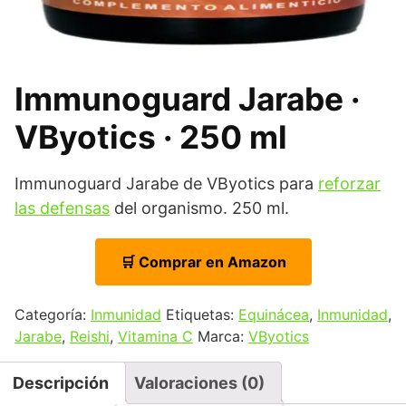
Immunoguard Jarabe ·
VByotics · 250 ml
Immunoguard Jarabe de VByotics para
reforzar
las defensas
del organismo. 250 ml.
🛒 Comprar en Amazon
Categoría:
Inmunidad
Etiquetas:
Equinácea
,
Inmunidad
,
Jarabe
,
Reishi
,
Vitamina C
Marca:
VByotics
Descripción
Valoraciones (0)