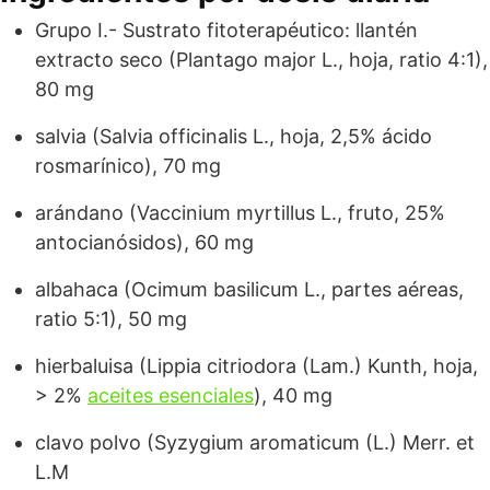
Grupo I.- Sustrato fitoterapéutico: llantén
extracto seco (Plantago major L., hoja, ratio 4:1),
80 mg
salvia (Salvia officinalis L., hoja, 2,5% ácido
rosmarínico), 70 mg
arándano (Vaccinium myrtillus L., fruto, 25%
antocianósidos), 60 mg
albahaca (Ocimum basilicum L., partes aéreas,
ratio 5:1), 50 mg
hierbaluisa (Lippia citriodora (Lam.) Kunth, hoja,
> 2%
aceites esenciales
), 40 mg
clavo polvo (Syzygium aromaticum (L.) Merr. et
L.M