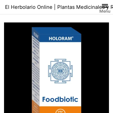
Saltar
El Herbolario Online | Plantas Medicinales y
al
Menu
contenido