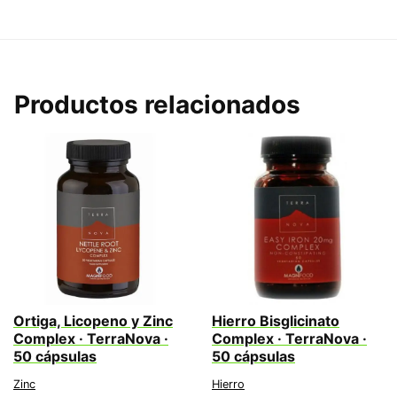
Productos relacionados
Ortiga, Licopeno y Zinc
Hierro Bisglicinato
Complex · TerraNova ·
Complex · TerraNova ·
50 cápsulas
50 cápsulas
Zinc
Hierro