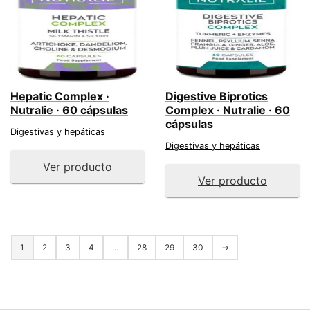
Hepatic Complex ·
Digestive Biprotics
Nutralie · 60 cápsulas
Complex · Nutralie · 60
cápsulas
Digestivas y hepáticas
Digestivas y hepáticas
Ver producto
Ver producto
1
2
3
4
…
28
29
30
→