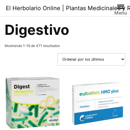
Saltar
El Herbolario Online | Plantas Medicinales y
al
Menu
contenido
Digestivo
Ordenado
Mostrando 1–16 de 471 resultados
por
los
últimos