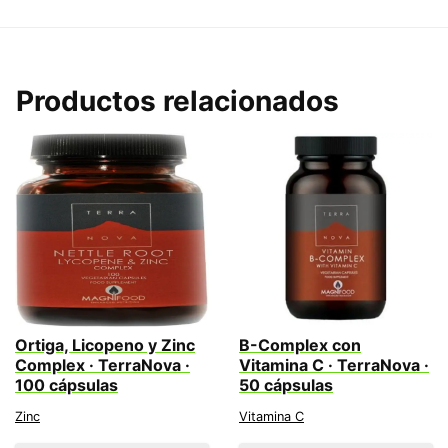
Productos relacionados
Ortiga, Licopeno y Zinc
B-Complex con
Complex · TerraNova ·
Vitamina C · TerraNova ·
100 cápsulas
50 cápsulas
Zinc
Vitamina C