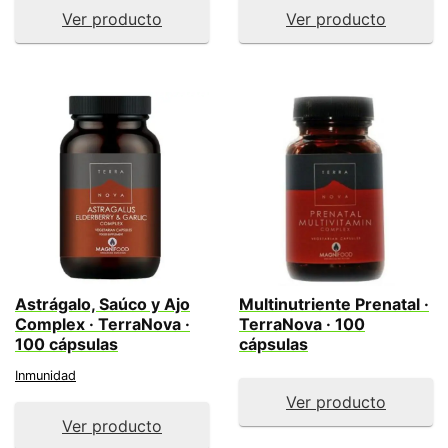
Ver producto
Ver producto
Astrágalo, Saúco y Ajo
Multinutriente Prenatal ·
Complex · TerraNova ·
TerraNova · 100
100 cápsulas
cápsulas
Inmunidad
Ver producto
Ver producto