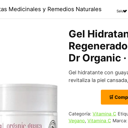
ntas Medicinales y Remedios Naturales
Salud
Gel Hidrata
Regenerador
Dr Organic ·
Gel hidratante con gua
revitaliza la piel cansada
🛒 Comp
Categoría:
Vitamina C
Etiq
Vegano
,
Vitamina C
Marca