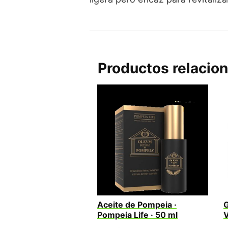
Productos relacio
Aceite de Pompeia ·
G
Pompeia Life · 50 ml
V