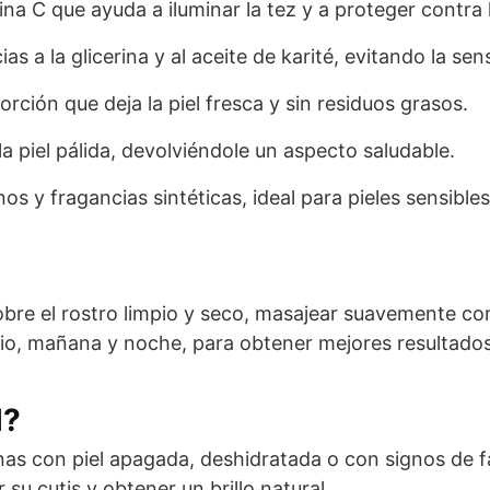
na C que ayuda a iluminar la tez y a proteger contra lo
s a la glicerina y al aceite de karité, evitando la sen
rción que deja la piel fresca y sin residuos grasos.
la piel pálida, devolviéndole un aspecto saludable.
s y fragancias sintéticas, ideal para pieles sensibles
bre el rostro limpio y seco, masajear suavemente co
io, mañana y noche, para obtener mejores resultados
l?
nas con piel apagada, deshidratada o con signos de f
r su cutis y obtener un brillo natural.