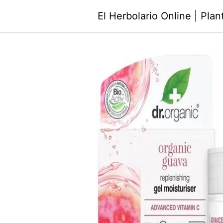
Saltar
El Herbolario Online | Pla
al
contenido