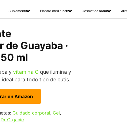
Suplementos
Plantas medicinales
Cosmética natural
Ali
nte
 de Guayaba ·
 50 ml
yaba y
vitamina C
que ilumina y
, ideal para todo tipo de cutis.
rar en Amazon
uetas:
Cuidado corporal
,
Gel
,
:
Dr Organic