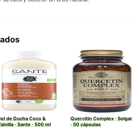
nados
el de Ducha Coco &
Quercitin Complex · Solga
ainilla · Sante · 500 ml
· 50 cápsulas