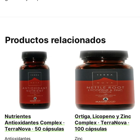
Productos relacionados
Nutrientes
Ortiga, Licopeno y Zinc
Antioxidantes Complex ·
Complex · TerraNova ·
TerraNova · 50 cápsulas
100 cápsulas
Antioxidantes
Zinc